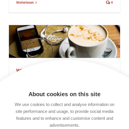
Weiterlesen
4
Was ist ein Podcast-Abo?
Allgemein
About cookies on this site
Unsere ERwartet Bibellese kann man als
We use cookies to collect and analyse information on
Podcast abonnieren. So könnt ihr unsere
site performance and usage, to provide social media
Podcasts anhören, wann immer ihr möchtet.
features and to enhance and customise content and
Der Vorteil ist: Ihr müsst nicht jede Information
advertisements.
einzeln abrufen, sondern bekommt jede neue