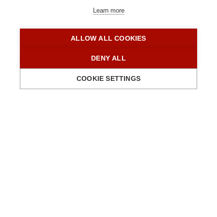
Folge des Podcasts geliefert. Das funktioniert
Learn more
über einen RSS-Feed.
ALLOW ALL COOKIES
Weiterlesen
5
DENY ALL
COOKIE SETTINGS
Alle Elemente angezeigt.