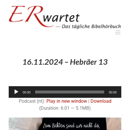
Zum
Inhalt
springen
16.11.2024 – Hebräer 13
Audio-
00:00
00:00
Player
Podcast (nt):
Play in new window
|
Download
(Duration: 6:01 — 5.1MB)