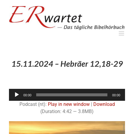
Zum
Inhalt
springen
15.11.2024 – Hebräer 12,18-29
Audio-
00:00
00:00
Player
Podcast (nt):
Play in new window
|
Download
(Duration: 4:42 — 3.8MB)