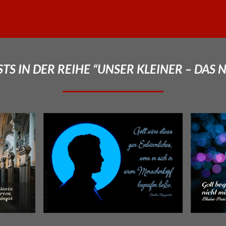
TS IN DER REIHE “UNSER KLEINER – DAS 