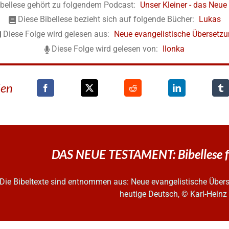
ibellese gehört zu folgendem Podcast:
Unser Kleiner - das Neu
Diese Bibellese bezieht sich auf folgende Bücher:
Lukas
Diese Folge wird gelesen aus:
Neue evangelistische Übersetz
Diese Folge wird gelesen von:
Ilonka
den
DAS NEUE TESTAMENT: Bibellese f
Die Bibeltexte sind entnommen aus: Neue evangelistische Überse
heutige Deutsch, © Karl-Hein