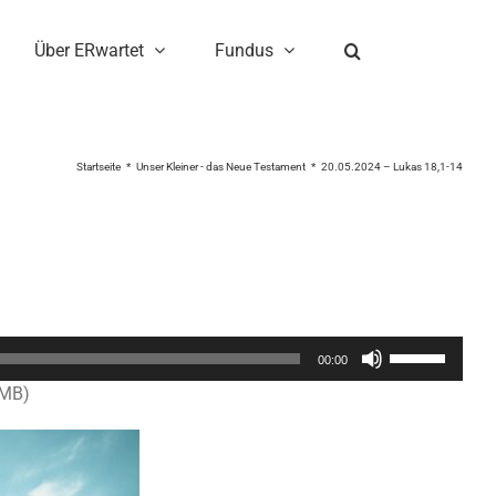
Über ERwartet
Fundus
Startseite
Unser Kleiner - das Neue Testament
20.05.2024 – Lukas 18,1-14
Pfeiltasten
00:00
Hoch/Runter
4MB)
benutzen,
um
die
Lautstärke