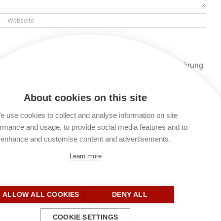
 und gespeichert werden. Lies unsere Datenschutzerklärung
 unsere Seite lesen und alle anderen Funktionen nutzen,
About cookies on this site
 use cookies to collect and analyse information on site
rmance and usage, to provide social media features and to
21.05.2024 – Lukas 18,15-43
enhance and customise content and advertisements.
Learn more
ALLOW ALL COOKIES
DENY ALL
COOKIE SETTINGS