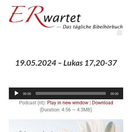
Zum
Inhalt
springen
19.05.2024 – Lukas 17,20-37
Audio-
00:00
00:00
Player
Podcast (nt):
Play in new window
|
Download
(Duration: 4:56 — 4.3MB)