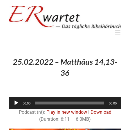
Zum
Inhalt
springen
25.02.2022 – Matthäus 14,13-
36
Audio-
00:00
00:00
Player
Podcast (nt):
Play in new window
|
Download
(Duration: 6:11 — 6.0MB)