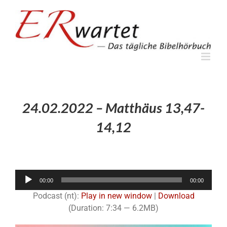
Zum
Inhalt
springen
24.02.2022 – Matthäus 13,47-
14,12
Audio-
00:00
00:00
Player
Podcast (nt):
Play in new window
|
Download
(Duration: 7:34 — 6.2MB)