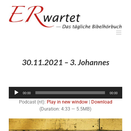
Zum
Inhalt
springen
30.11.2021 – 3. Johannes
Audio-
00:00
00:00
Player
Podcast (nt):
Play in new window
|
Download
(Duration: 4:33 — 5.5MB)