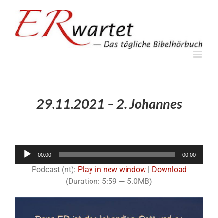
Zum
Inhalt
springen
29.11.2021 – 2. Johannes
Audio-
00:00
00:00
Player
Podcast (nt):
Play in new window
|
Download
(Duration: 5:59 — 5.0MB)