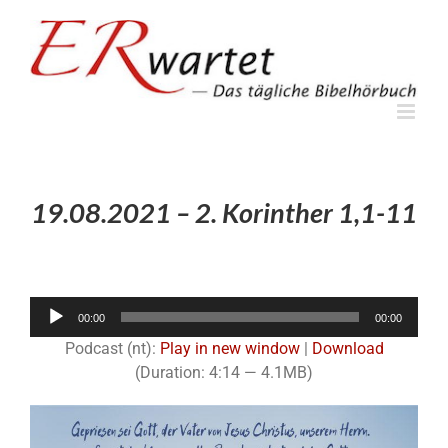
Zum
Inhalt
springen
19.08.2021 – 2. Korinther 1,1-11
Audio-
00:00
00:00
Player
Podcast (nt):
Play in new window
|
Download
(Duration: 4:14 — 4.1MB)