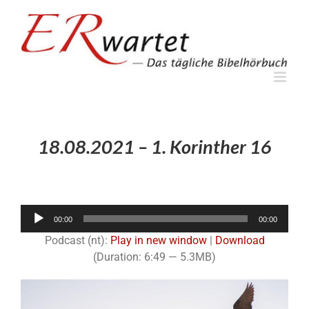
Zum
Inhalt
springen
18.08.2021 – 1. Korinther 16
Audio-
00:00
00:00
Player
Podcast (nt):
Play in new window
|
Download
(Duration: 6:49 — 5.3MB)