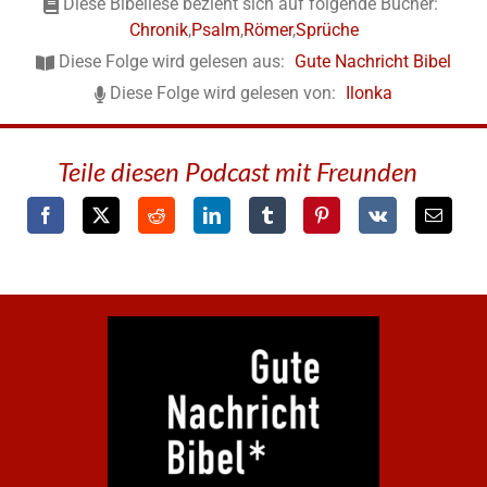
Diese Bibellese bezieht sich auf folgende Bücher:
Chronik
,
Psalm
,
Römer
,
Sprüche
Diese Folge wird gelesen aus:
Gute Nachricht Bibel
Diese Folge wird gelesen von:
Ilonka
Teile diesen Podcast mit Freunden