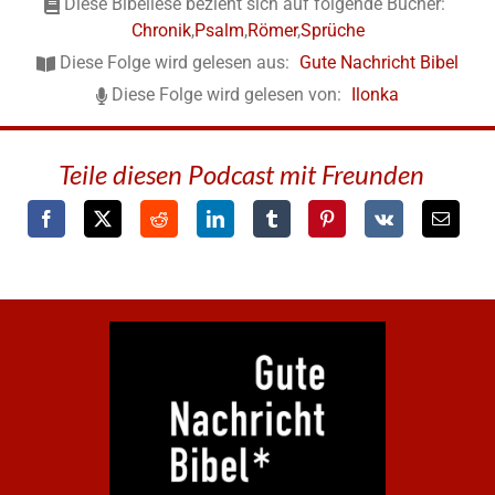
Diese Bibellese bezieht sich auf folgende Bücher:
Chronik
,
Psalm
,
Römer
,
Sprüche
Diese Folge wird gelesen aus:
Gute Nachricht Bibel
Diese Folge wird gelesen von:
Ilonka
Teile diesen Podcast mit Freunden