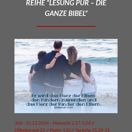
REIHE “LESUNG PUR – DIE
GANZE BIBEL”
366 - 31.12.2024 – Maleachi 2,17-3,24 //
Offenbarung 22 // Psalm 150 // Sprüche 31,25-31