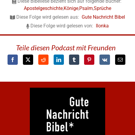
Diese Bibellese bezieht sich auf folgende Bücher:
Apostelgeschichte
,
Könige
,
Psalm
,
Sprüche
Diese Folge wird gelesen aus:
Gute Nachricht Bibel
Diese Folge wird gelesen von:
Ilonka
Teile diesen Podcast mit Freunden