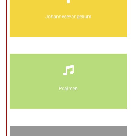
Johannes­­evangelium
Psalmen