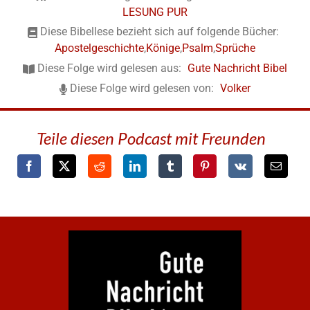
LESUNG PUR
Diese Bibellese bezieht sich auf folgende Bücher:
Apostelgeschichte
,
Könige
,
Psalm
,
Sprüche
Diese Folge wird gelesen aus:
Gute Nachricht Bibel
Diese Folge wird gelesen von:
Volker
Teile diesen Podcast mit Freunden