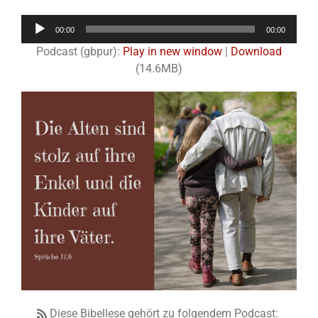
Audio-
00:00
00:00
Player
Podcast (gbpur):
Play in new window
|
Download
(14.6MB)
Diese Bibellese gehört zu folgendem Podcast: