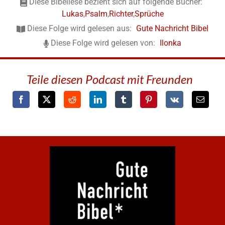
Diese Bibellese bezieht sich auf folgende Bücher:
Lukas
,
Psalm
,
Richter
,
Sprüche
Diese Folge wird gelesen aus:
Gute Nachricht Bibel
Diese Folge wird gelesen von:
Ilonka
Teile diesen Podcast mit Freunden