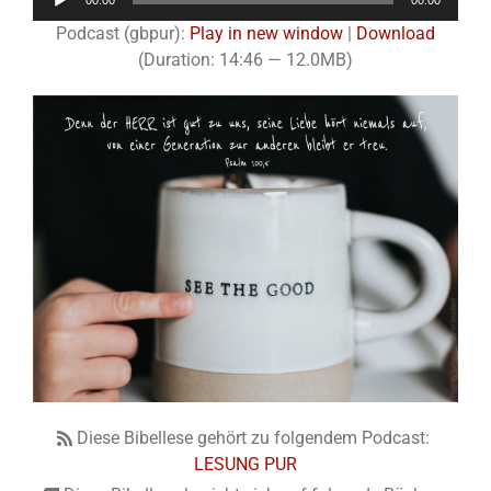
00:00
00:00
Player
Podcast (gbpur):
Play in new window
|
Download
(Duration: 14:46 — 12.0MB)
Diese Bibellese gehört zu folgendem Podcast:
LESUNG PUR