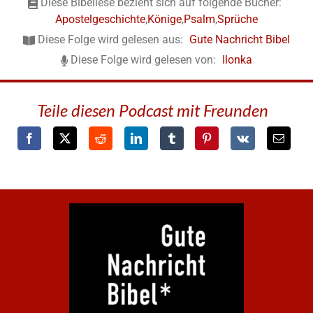
Diese Bibellese bezieht sich auf folgende Bücher:
Apostelgeschichte
,
Könige
,
Psalm
,
Sprüche
Diese Folge wird gelesen aus:
Gute Nachricht Bibel
Diese Folge wird gelesen von:
Ilonka
Teile diesen Podcast mit Freunden