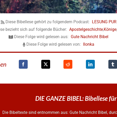
Diese Bibellese gehört zu folgendem Podcast:
LESUNG PUR
ese bezieht sich auf folgende Bücher:
Apostelgeschichte
,
Könige
Diese Folge wird gelesen aus:
Gute Nachricht Bibel
Diese Folge wird gelesen von:
Ilonka
den
DIE GANZE BIBEL: Bibellese für
Die Bibeltexte sind entnommen aus: Gute Nachricht Bibel, d