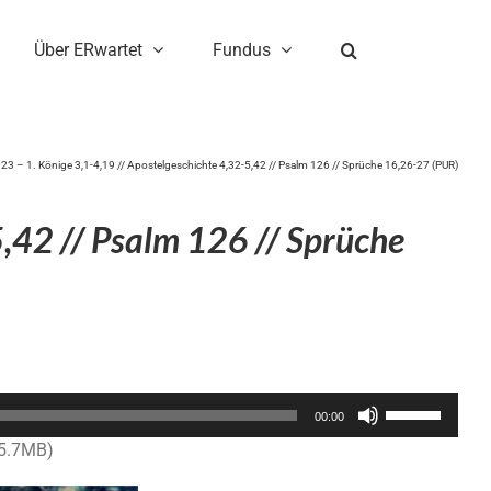
Über ERwartet
Fundus
3 – 1. Könige 3,1-4,19 // Apostelgeschichte 4,32-5,42 // Psalm 126 // Sprüche 16,26-27 (PUR)
,42 // Psalm 126 // Sprüche
Pfeiltasten
00:00
Hoch/Runter
15.7MB)
benutzen,
um