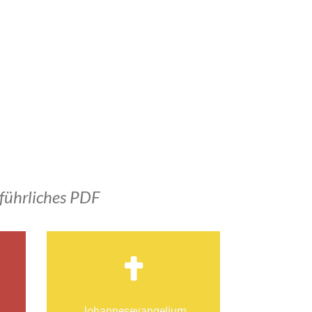
führliches PDF
Johannes­­evangelium