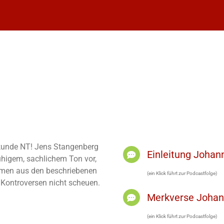
elkunde NT! Jens Stangenberg
Einleitung Joha
ruhigem, sachlichem Ton vor,
men aus den beschriebenen
(ein Klick führt zur Podcastfolge)
h Kontroversen nicht scheuen.
Merkverse Joha
(ein Klick führt zur Podcastfolge)