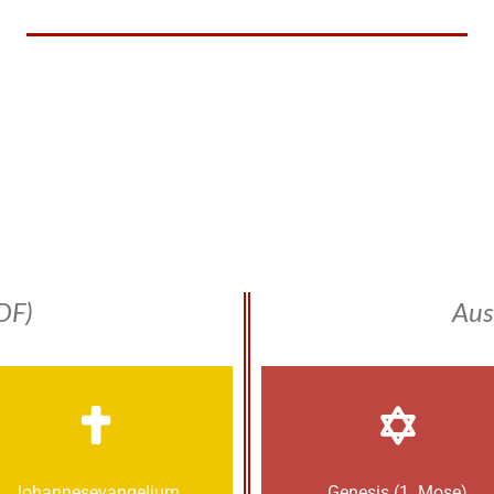
DF)
Aus
Johannes­­evangelium
Genesis (1. Mose)