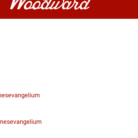
nnesevangelium
nnesevangelium