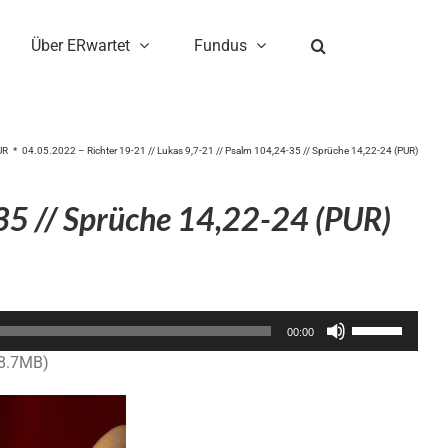
Über ERwartet
Fundus
UR
04.05.2022 – Richter 19-21 // Lukas 9,7-21 // Psalm 104,24-35 // Sprüche 14,22-24 (PUR)
35 // Sprüche 14,22-24 (PUR)
Pfeiltasten
00:00
Hoch/Runter
18.7MB)
benutzen,
um
die
Lautstärke