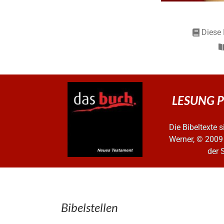
Diese 
LESUNG PUR
Die Bibeltexte
Werner, © 2009
der 
Bibelstellen