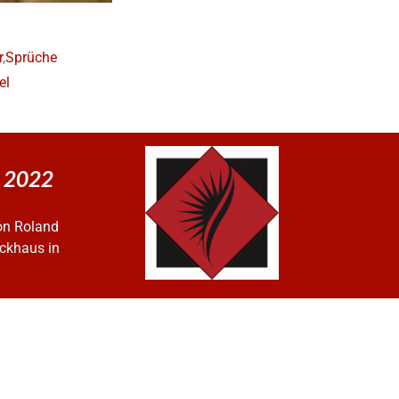
r
,
Sprüche
el
i 2022
on Roland
ckhaus in