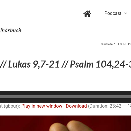
Podcast
Startseite
LESUNG P
// Lukas 9,7-21 // Psalm 104,24-
Audio-
Player
t (gbpur):
Play in new window
|
Download
(Duration: 23:42 — 