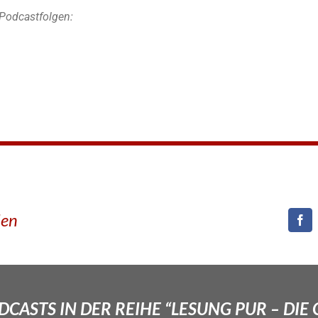
Podcastfolgen:
den
CASTS IN DER REIHE “LESUNG PUR – DIE 