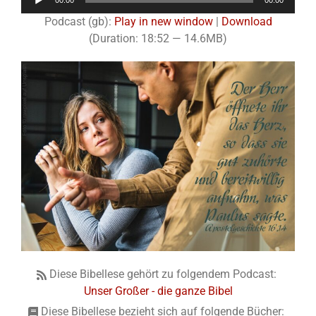
00:00
00:00
Player
Podcast (gb):
Play in new window
|
Download
(Duration: 18:52 — 14.6MB)
Diese Bibellese gehört zu folgendem Podcast:
Unser Großer - die ganze Bibel
Diese Bibellese bezieht sich auf folgende Bücher: