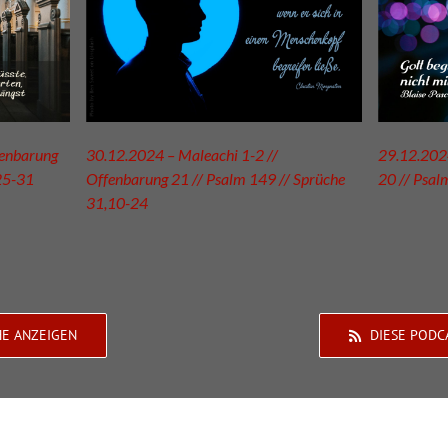
fenbarung
30.12.2024 – Maleachi 1-2 //
29.12.2024
25-31
Offenbarung 21 // Psalm 149 // Sprüche
20 // Psal
31,10-24
HE ANZEIGEN
DIESE PODC