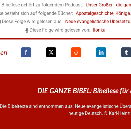
 Bibellese gehört zu folgendem Podcast:
Unser Großer - die gan
se bezieht sich auf folgende Bücher:
Apostelgeschichte
,
Könige
Diese Folge wird gelesen aus:
Neue evangelistische Übersetz
Diese Folge wird gelesen von:
Ilonka
den
DIE GANZE BIBEL: Bibellese für
Die Bibeltexte sind entnommen aus: Neue evangelistische Überse
heutige Deutsch, © Karl-Hein