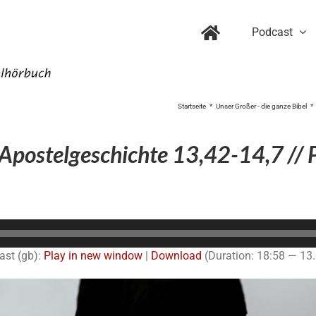
Podcast
Startseite
Unser Großer - die ganze Bibel
 Apostelgeschichte 13,42-14,7 //
Audio-
Player
ast (gb):
Play in new window
|
Download
(Duration: 18:58 — 13