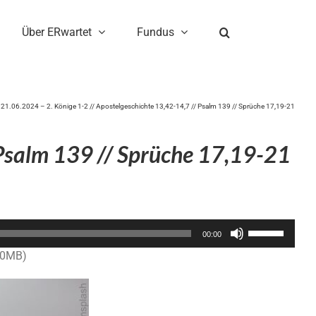
Über ERwartet
Fundus
21.06.2024 – 2. Könige 1-2 // Apostelgeschichte 13,42-14,7 // Psalm 139 // Sprüche 17,19-21
 Psalm 139 // Sprüche 17,19-21
Pfeiltasten
00:00
Hoch/Runter
.0MB)
benutzen,
um
die
Lautstärke