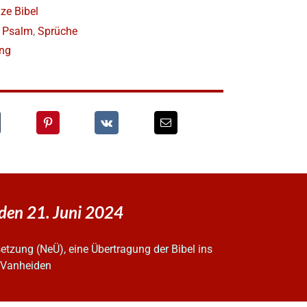
ze Bibel
,
Psalm
,
Sprüche
ung
 den 21. Juni 2024
tzung (NeÜ), eine Übertragung der Bibel ins
z Vanheiden