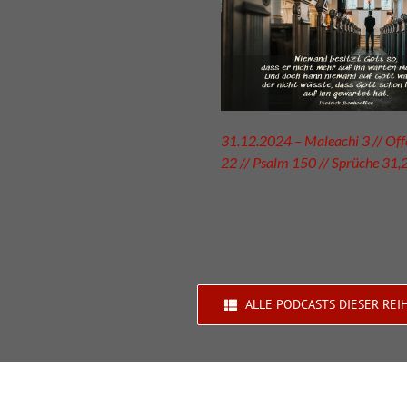
31.12.2024 – Maleachi 3 // Of
22 // Psalm 150 // Sprüche 31,
ALLE PODCASTS DIESER REI