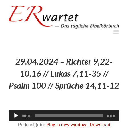
Zum
Inhalt
springen
29.04.2024 – Richter 9,22-
10,16 // Lukas 7,11-35 //
Psalm 100 // Sprüche 14,11-12
Audio-
00:00
00:00
Player
Podcast (gb):
Play in new window
|
Download