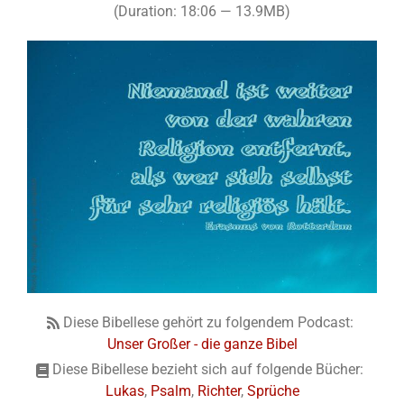
(Duration: 18:06 — 13.9MB)
Diese Bibellese gehört zu folgendem Podcast:
Unser Großer - die ganze Bibel
Diese Bibellese bezieht sich auf folgende Bücher:
Lukas
,
Psalm
,
Richter
,
Sprüche