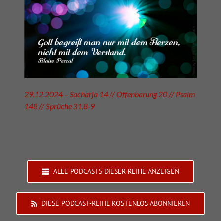
29.12.2024 – Sacharja 14 // Offenbarung 20 // Psalm
148 // Sprüche 31,8-9
ALLE PODCASTS DIESER REIHE ANZEIGEN
DIESE PODCAST-REIHE KOSTENLOS ABONNIEREN