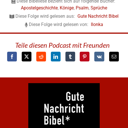
Diese Bibellese bezieht sich auf folgende Bücher:
Apostelgeschichte
,
Könige
,
Psalm
,
Sprüche
Diese Folge wird gelesen aus:
Gute Nachricht Bibel
Diese Folge wird gelesen von:
Ilonka
Teile diesen Podcast mit Freunden