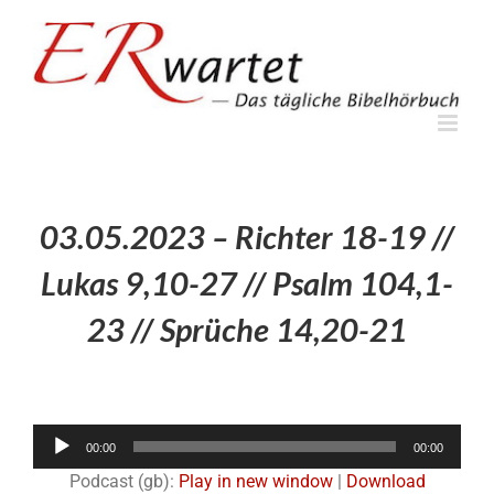
Zum
Inhalt
springen
03.05.2023 – Richter 18-19 //
Lukas 9,10-27 // Psalm 104,1-
23 // Sprüche 14,20-21
Audio-
00:00
00:00
Player
Podcast (gb):
Play in new window
|
Download