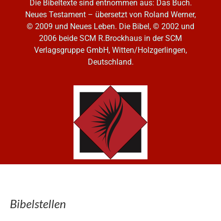
Die Bibeltexte sind entnommen aus: Das Buch.
Neues Testament – übersetzt von Roland Werner,
© 2009 und Neues Leben. Die Bibel, © 2002 und
2006
beide SCM R.Brockhaus in der SCM
Verlagsgruppe GmbH, Witten/Holzgerlingen,
Deutschland.
Bibelstellen