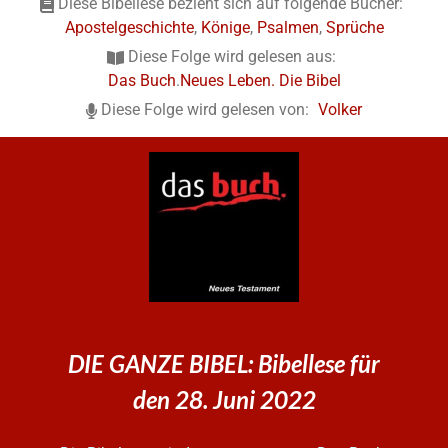
Diese Bibellese bezieht sich auf folgende Bücher:
Apostelgeschichte
,
Könige
,
Psalmen
,
Sprüche
Diese Folge wird gelesen aus:
Das Buch
.
Neues Leben. Die Bibel
Diese Folge wird gelesen von:
Volker
DIE GANZE BIBEL: Bibellese für
den 28. Juni 2022