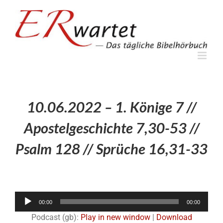
Zum
Inhalt
springen
10.06.2022 – 1. Könige 7 //
Apostelgeschichte 7,30-53 //
Psalm 128 // Sprüche 16,31-33
Audio-
00:00
00:00
Player
Podcast (gb):
Play in new window
|
Download