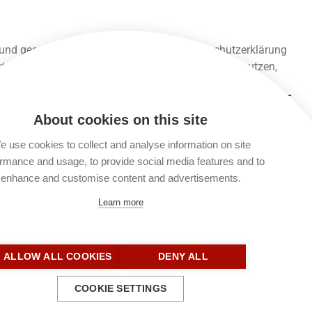
 und gespeichert werden. Lies unsere Datenschutzerklärung
 unsere Seite lesen und alle anderen Funktionen nutzen,
About cookies on this site
17-18 // Römer 15,23-33 // Psalm 20 // Sprüche 20,2-3
 use cookies to collect and analyse information on site
rmance and usage, to provide social media features and to
enhance and customise content and advertisements.
Learn more
ALLOW ALL COOKIES
DENY ALL
COOKIE SETTINGS
Kontakt