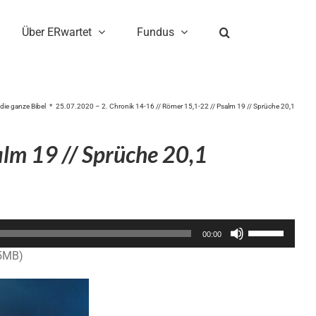
Über ERwartet
Fundus
 die ganze Bibel
25.07.2020 – 2. Chronik 14-16 // Römer 15,1-22 // Psalm 19 // Sprüche 20,1
lm 19 // Sprüche 20,1
Pfeiltasten
00:00
Hoch/Runter
.5MB)
benutzen,
um
die
Lautstärke