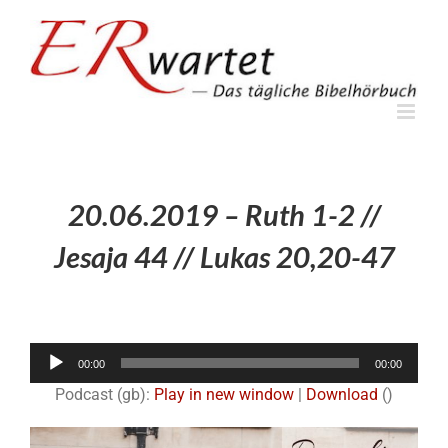
Zum
Inhalt
springen
20.06.2019 – Ruth 1-2 //
Jesaja 44 // Lukas 20,20-47
Audio-
00:00
00:00
Player
Podcast (gb):
Play in new window
|
Download
()