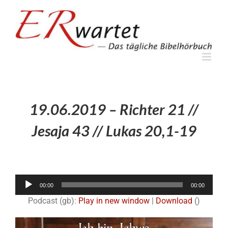
Zum
Inhalt
springen
19.06.2019 – Richter 21 //
Jesaja 43 // Lukas 20,1-19
Audio-
00:00
00:00
Player
Podcast (gb):
Play in new window
|
Download
()