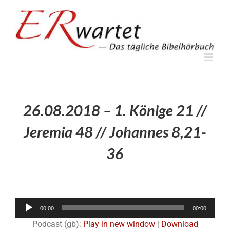
Zum
Inhalt
springen
26.08.2018 – 1. Könige 21 //
Jeremia 48 // Johannes 8,21-
36
Audio-
00:00
00:00
Player
Podcast (gb):
Play in new window
|
Download