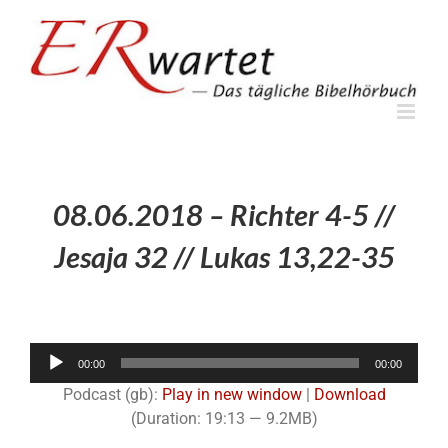
Zum
Inhalt
springen
08.06.2018 – Richter 4-5 //
Jesaja 32 // Lukas 13,22-35
Audio-
00:00
00:00
Player
Podcast (gb):
Play in new window
|
Download
(Duration: 19:13 — 9.2MB)