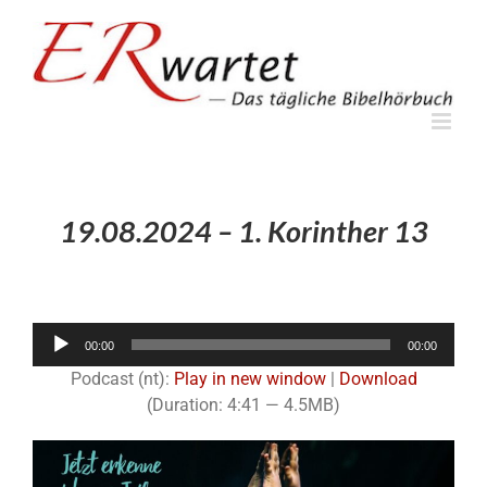
Zum
Inhalt
springen
19.08.2024 – 1. Korinther 13
Audio-
00:00
00:00
Player
Podcast (nt):
Play in new window
|
Download
(Duration: 4:41 — 4.5MB)