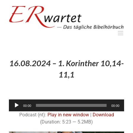
Zum
Inhalt
springen
16.08.2024 – 1. Korinther 10,14-
11,1
Audio-
00:00
00:00
Player
Podcast (nt):
Play in new window
|
Download
(Duration: 5:23 — 5.2MB)