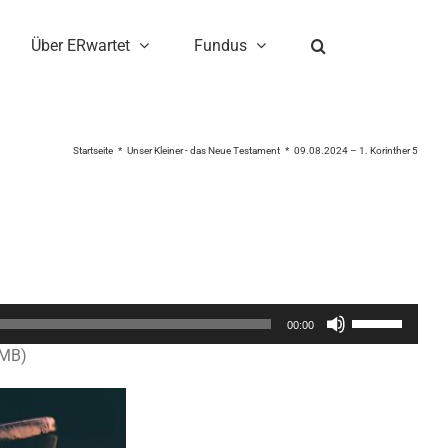
Über ERwartet
Fundus
Startseite
Unser Kleiner - das Neue Testament
09.08.2024 – 1. Korinther 5
Pfeiltasten
00:00
Hoch/Runter
0MB)
benutzen,
um
die
Lautstärke