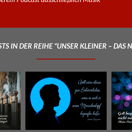
TS IN DER REIHE “UNSER KLEINER – DAS 