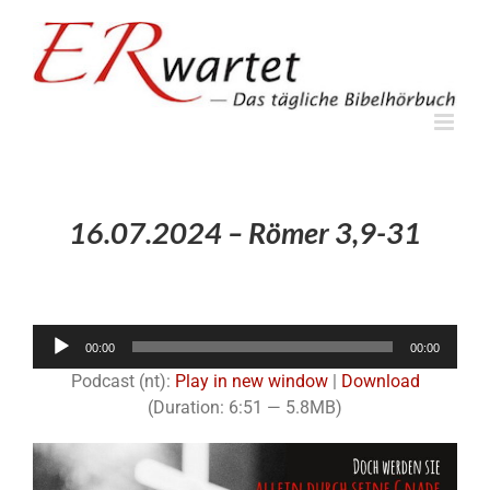
Zum
Inhalt
springen
16.07.2024 – Römer 3,9-31
Audio-
00:00
00:00
Player
Podcast (nt):
Play in new window
|
Download
(Duration: 6:51 — 5.8MB)