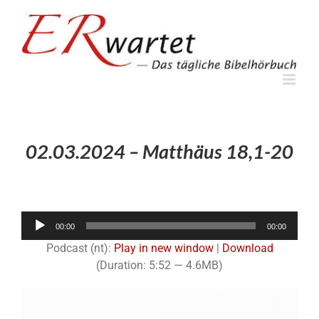
Zum
Inhalt
springen
02.03.2024 – Matthäus 18,1-20
Audio-
00:00
00:00
Player
Podcast (nt):
Play in new window
|
Download
(Duration: 5:52 — 4.6MB)