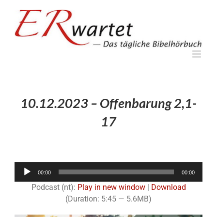
Zum
Inhalt
springen
10.12.2023 – Offenbarung 2,1-
17
Audio-
00:00
00:00
Player
Podcast (nt):
Play in new window
|
Download
(Duration: 5:45 — 5.6MB)