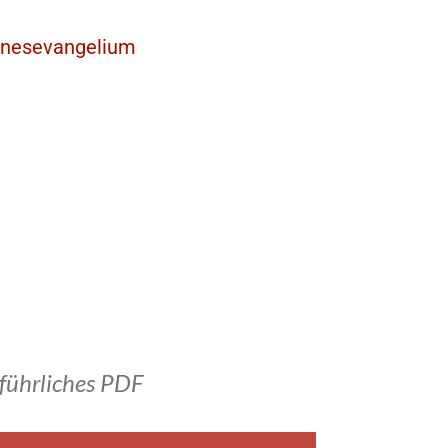
nnesevangelium
führliches PDF