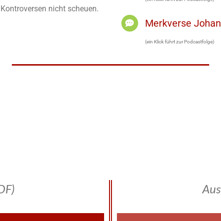
h Kontroversen nicht scheuen.
Merkverse Joha
(ein Klick führt zur Podcastfolge)
DF)
Aus