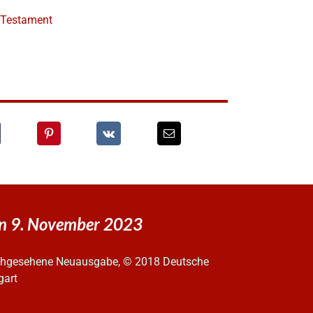
e Testament
en 9. November 2023
urchgesehene Neuausgabe, © 2018 Deutsche
gart