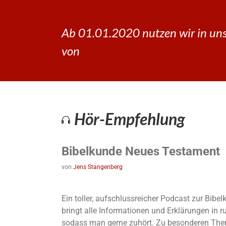
Ab 01.01.2020 nutzen wir in uns
von
Hör-Empfehlung
Bibelkunde Neues Testament
von
Jens Stangenberg
Ein toller, aufschlussreicher Podcast zur Bib
bringt alle Informationen und Erklärungen in 
sodass man gerne zuhört. Zu besonderen The