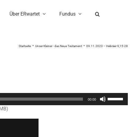
Über ERwartet
Fundus
Startseite
Unser Kleiner - das Neue Testament
09.11.2023 – Hebräer 9,15-28
Pfeiltasten
00:00
Hoch/Runter
6MB)
benutzen,
um
die
Lautstärke