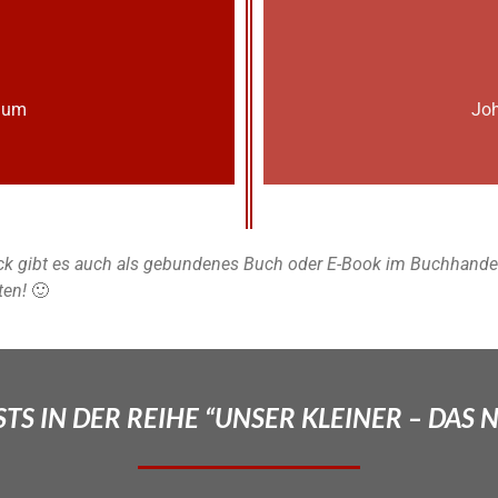
lium
Joh
k gibt es auch als gebundenes Buch oder E-Book im Buchhandel u
ten!
🙂
TS IN DER REIHE “UNSER KLEINER – DAS 