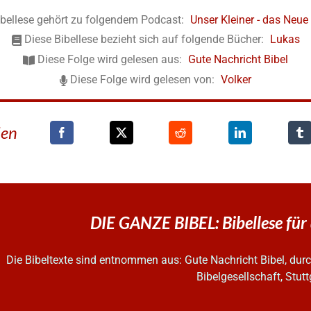
ibellese gehört zu folgendem Podcast:
Unser Kleiner - das Neu
Diese Bibellese bezieht sich auf folgende Bücher:
Lukas
Diese Folge wird gelesen aus:
Gute Nachricht Bibel
Diese Folge wird gelesen von:
Volker
den
DIE GANZE BIBEL: Bibellese für
Die Bibeltexte sind entnommen aus: Gute Nachricht Bibel, d
Bibelgesellschaft, Stutt