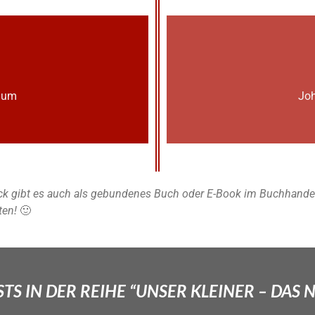
lium
Joh
k gibt es auch als gebundenes Buch oder E-Book im Buchhandel u
ten!
🙂
TS IN DER REIHE “UNSER KLEINER – DAS 