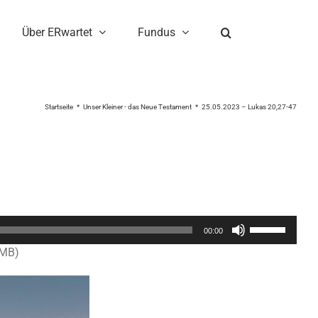
Über ERwartet
Fundus
Startseite
Unser Kleiner - das Neue Testament
25.05.2023 – Lukas 20,27-47
Pfeiltasten
00:00
Hoch/Runter
6MB)
benutzen,
um
die
Lautstärke