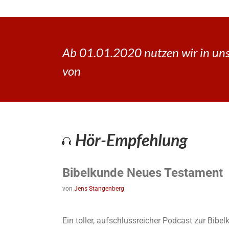
Ab 01.01.2020 nutzen wir in uns
von
Hör-Empfehlung
Bibelkunde Neues Testament
von
Jens Stangenberg
Ein toller, aufschlussreicher Podcast zur Bib