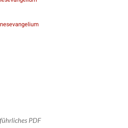
nnesevangelium
führliches PDF