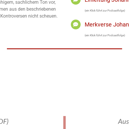
ruhigem, sachlichem Ton vor,
men aus den beschriebenen
(ein Klick führt zur Podcastfolge)
h Kontroversen nicht scheuen.
Merkverse Joha
(ein Klick führt zur Podcastfolge)
DF)
Aus