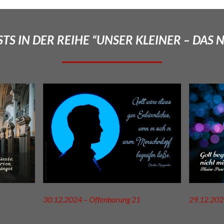
TS IN DER REIHE “UNSER KLEINER – DAS 
30.12.2024 – Offenbarung 21
29.12.202