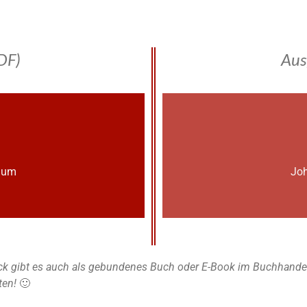
DF)
Aus
lium
Joh
k gibt es auch als gebundenes Buch oder E-Book im Buchhandel u
ten!
🙂