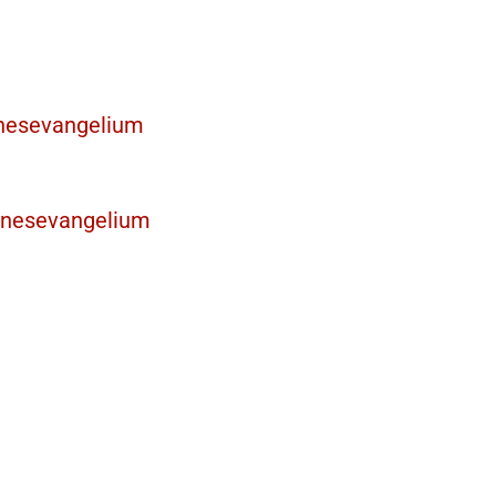
nnesevangelium
nnesevangelium