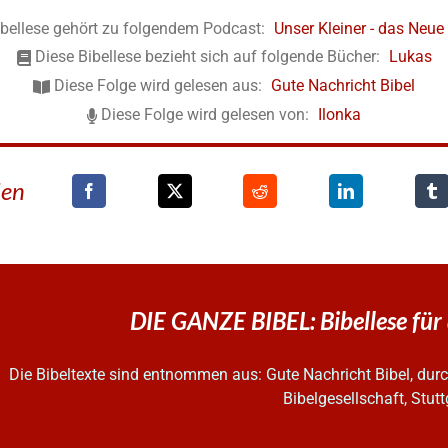
ibellese gehört zu folgendem Podcast:
Unser Kleiner - das Neu
Diese Bibellese bezieht sich auf folgende Bücher:
Lukas
Diese Folge wird gelesen aus:
Gute Nachricht Bibel
Diese Folge wird gelesen von:
Ilonka
den
DIE GANZE BIBEL: Bibellese für
Die Bibeltexte sind entnommen aus: Gute Nachricht Bibel, d
Bibelgesellschaft, Stutt