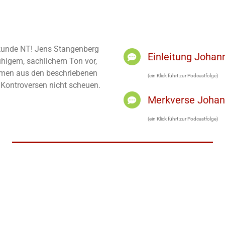
elkunde NT! Jens Stangenberg
Einleitung Joha
ruhigem, sachlichem Ton vor,
men aus den beschriebenen
(ein Klick führt zur Podcastfolge)
h Kontroversen nicht scheuen.
Merkverse Joha
(ein Klick führt zur Podcastfolge)