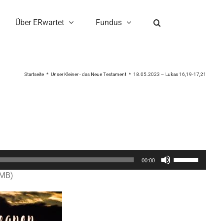
Über ERwartet
Fundus
Startseite
Unser Kleiner - das Neue Testament
18.05.2023 – Lukas 16,19-17,21
Pfeiltasten
00:00
Hoch/Runter
0MB)
benutzen,
um
die
Lautstärke