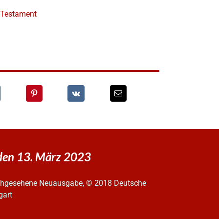
e Testament
 den 13. März 2023
urchgesehene Neuausgabe, © 2018 Deutsche
gart