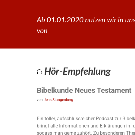
Ab 01.01.2020 nutzen wir in uns
von
Hör-Empfehlung
Bibelkunde Neues Testament
von
Jens Stangenberg
Ein toller, aufschlussreicher Podcast zur Bib
bringt alle Informationen und Erklärungen in 
sodass man gerne zuhört. Zu besonderen The