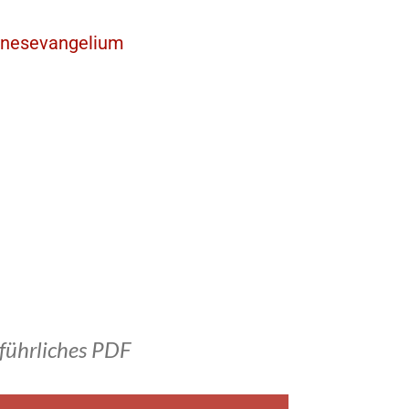
nnesevangelium
führliches PDF