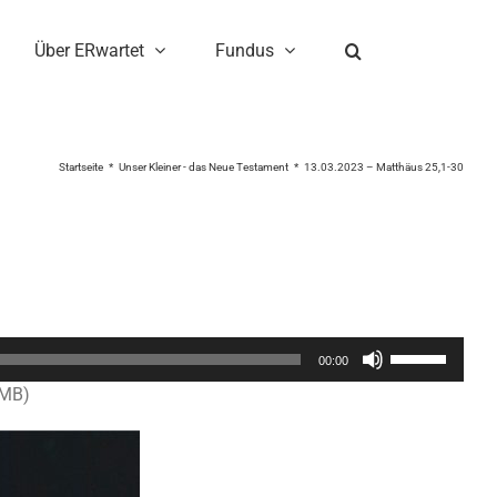
Über ERwartet
Fundus
Startseite
Unser Kleiner - das Neue Testament
13.03.2023 – Matthäus 25,1-30
Pfeiltasten
00:00
Hoch/Runter
3MB)
benutzen,
um
die
Lautstärke