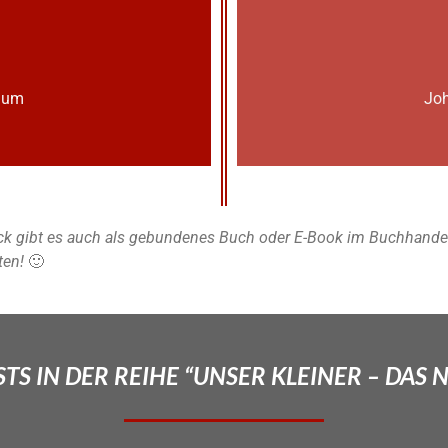
lium
Joh
k gibt es auch als gebundenes Buch oder E-Book im Buchhandel u
ten!
🙂
TS IN DER REIHE “UNSER KLEINER – DAS 