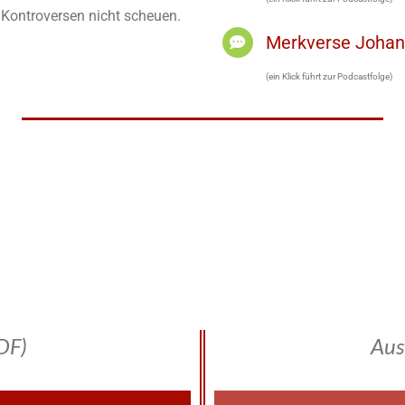
h Kontroversen nicht scheuen.
Merkverse Joha
(ein Klick führt zur Podcastfolge)
DF)
Aus