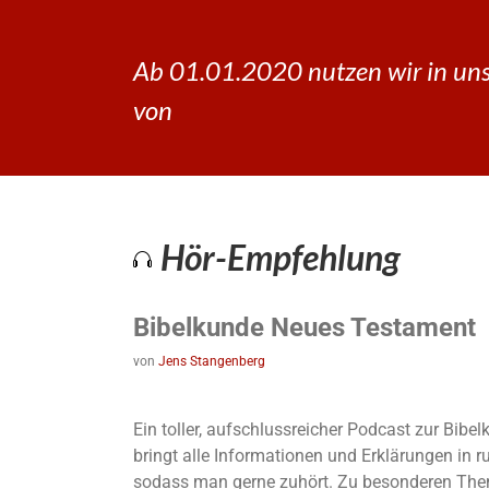
Ab 01.01.2020 nutzen wir in uns
von
Hör-Empfehlung
Bibelkunde Neues Testament
von
Jens Stangenberg
Ein toller, aufschlussreicher Podcast zur Bib
bringt alle Informationen und Erklärungen in 
sodass man gerne zuhört. Zu besonderen The