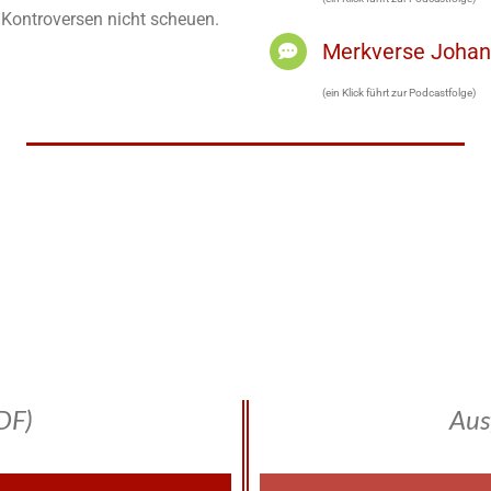
h Kontroversen nicht scheuen.
Merkverse Joha
(ein Klick führt zur Podcastfolge)
DF)
Aus