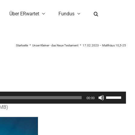
Über ERwartet
Fundus
Startseite
Unser Kleiner - das Neue Testament
17.02.2023 – Matthäus 10,5-25
Pfeiltasten
00:00
Hoch/Runter
0MB)
benutzen,
um
die
Lautstärke