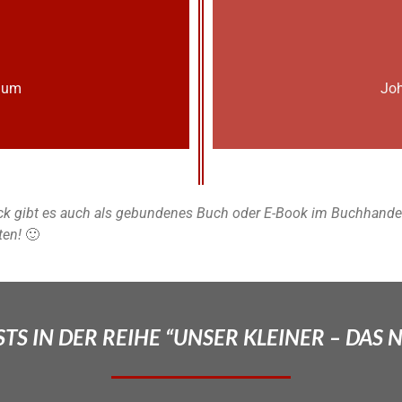
lium
Joh
k gibt es auch als gebundenes Buch oder E-Book im Buchhandel u
ten!
🙂
TS IN DER REIHE “UNSER KLEINER – DAS 