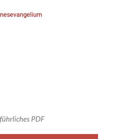
nnesevangelium
führliches PDF