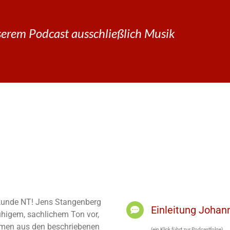
erem Podcast ausschließlich Musik
elkunde NT! Jens Stangenberg
Einleitung Joha
ruhigem, sachlichem Ton vor,
men aus den beschriebenen
(ein Klick führt zur Podcastfolge)