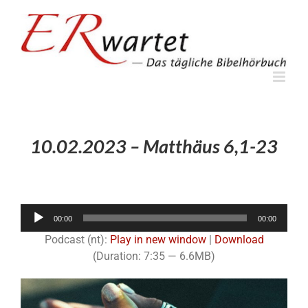
Zum
Inhalt
springen
10.02.2023 – Matthäus 6,1-23
Audio-
00:00
00:00
Player
Podcast (nt):
Play in new window
|
Download
(Duration: 7:35 — 6.6MB)