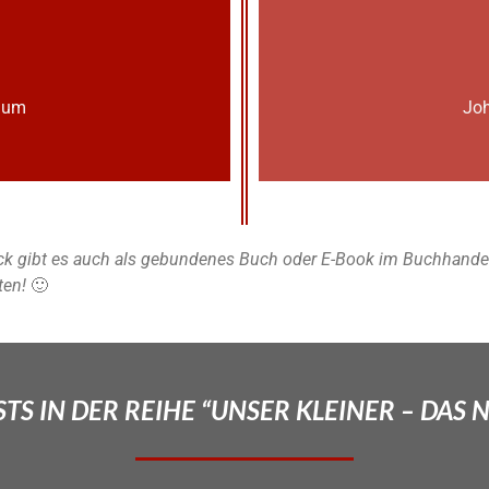
lium
Joh
k gibt es auch als gebundenes Buch oder E-Book im Buchhandel u
ten!
🙂
TS IN DER REIHE “UNSER KLEINER – DAS 