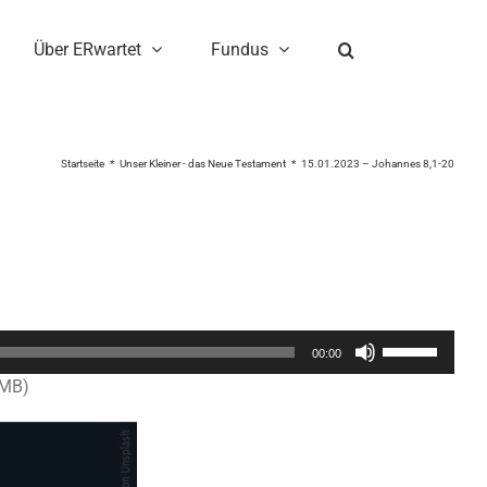
Über ERwartet
Fundus
Startseite
Unser Kleiner - das Neue Testament
15.01.2023 – Johannes 8,1-20
Pfeiltasten
00:00
Hoch/Runter
9MB)
benutzen,
um
die
Lautstärke