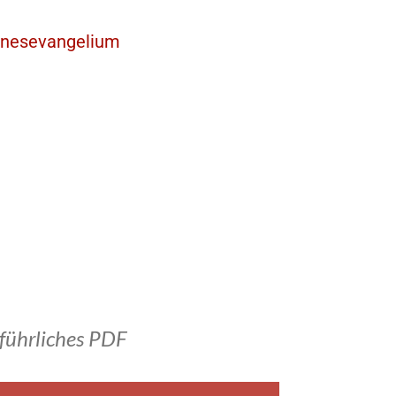
nnesevangelium
führliches PDF