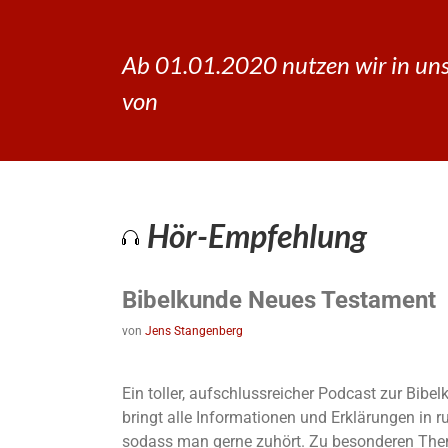
Ab 01.01.2020 nutzen wir in uns
von
Hör-Empfehlung
Bibelkunde Neues Testament
von
Jens Stangenberg
Ein toller, aufschlussreicher Podcast zur Bib
bringt alle Informationen und Erklärungen in 
sodass man gerne zuhört. Zu besonderen The