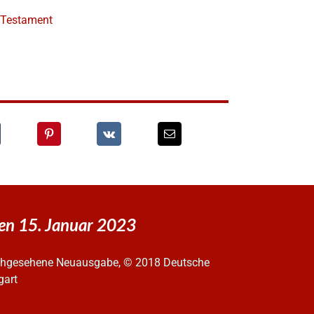
e Testament
den 15. Januar 2023
urchgesehene Neuausgabe, © 2018 Deutsche
gart