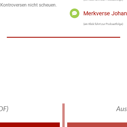
h Kontroversen nicht scheuen.
Merkverse Joha
(ein Klick führt zur Podcastfolge)
DF)
Aus