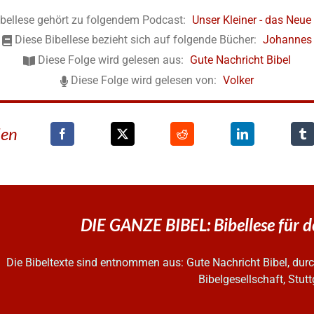
ibellese gehört zu folgendem Podcast:
Unser Kleiner - das Neu
Diese Bibellese bezieht sich auf folgende Bücher:
Johannes
Diese Folge wird gelesen aus:
Gute Nachricht Bibel
Diese Folge wird gelesen von:
Volker
den
DIE GANZE BIBEL: Bibellese für 
Die Bibeltexte sind entnommen aus: Gute Nachricht Bibel, d
Bibelgesellschaft, Stutt