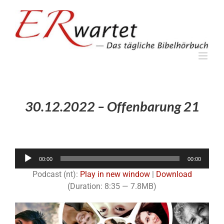
Zum
Inhalt
springen
30.12.2022 – Offenbarung 21
Audio-
00:00
00:00
Player
Podcast (nt):
Play in new window
|
Download
(Duration: 8:35 — 7.8MB)