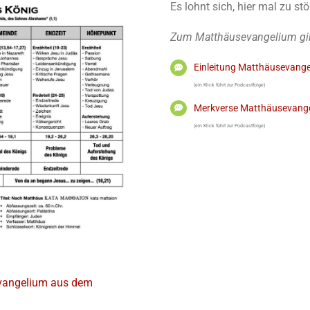
Es lohnt sich, hier mal zu st
Zum Matthäusevangelium gibt
Einleitung Matthäusevang
(ein Klick führt zur Podcastfolge)
Merkverse Matthäusevang
(ein Klick führt zur Podcastfolge)
vangelium aus dem