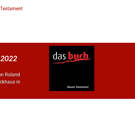
e Testament
r 2022
on Roland
ckhaus in