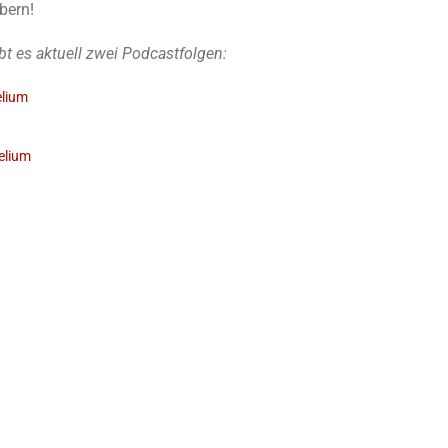
öbern!
 es aktuell zwei Podcastfolgen:
elium
elium