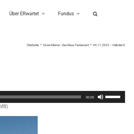
Über ERwartet
Fundus
Startseite
Unser Kleiner - das Neue Testament
04.11.2022 – Hebräer 6
Pfeiltasten
00:00
Hoch/Runter
4MB)
benutzen,
um
die
Lautstärke