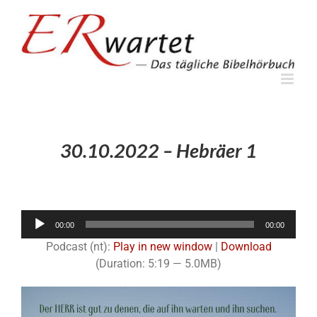
Zum
Inhalt
springen
30.10.2022 – Hebräer 1
Audio-
00:00
00:00
Player
Podcast (nt):
Play in new window
|
Download
(Duration: 5:19 — 5.0MB)