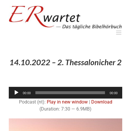
Zum
Inhalt
springen
14.10.2022 – 2. Thessalonicher 2
Audio-
00:00
00:00
Player
Podcast (nt):
Play in new window
|
Download
(Duration: 7:30 — 6.9MB)