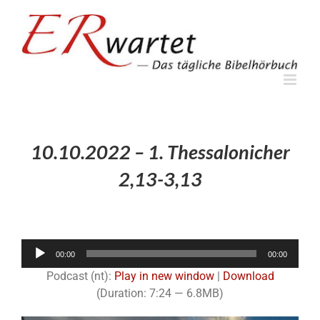
Zum
Inhalt
springen
10.10.2022 – 1. Thessalonicher
2,13-3,13
Audio-
00:00
00:00
Player
Podcast (nt):
Play in new window
|
Download
(Duration: 7:24 — 6.8MB)