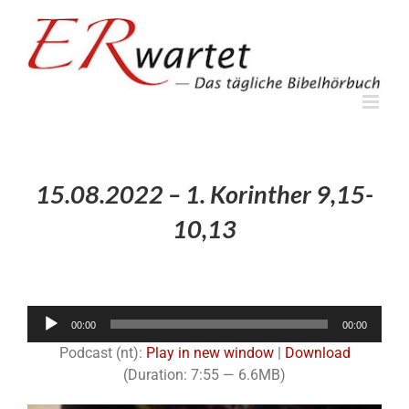
Zum
Inhalt
springen
15.08.2022 – 1. Korinther 9,15-
10,13
Audio-
00:00
00:00
Player
Podcast (nt):
Play in new window
|
Download
(Duration: 7:55 — 6.6MB)